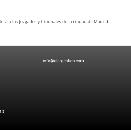
erá a los Juzgados y tribunales de la ciudad de Madrid.
@alergestion.com
AD