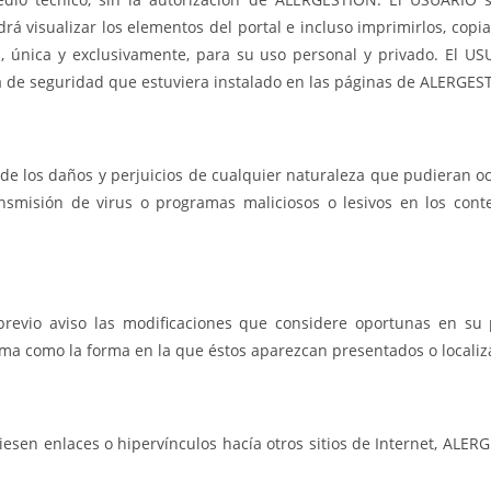
drá visualizar los elementos del portal e incluso imprimirlos, cop
, única y exclusivamente, para su uso personal y privado. El US
a de seguridad que estuviera instalado en las páginas de ALERGES
 los daños y perjuicios de cualquier naturaleza que pudieran ocas
transmisión de virus o programas maliciosos o lesivos en los co
revio aviso las modificaciones que considere oportunas en su p
sma como la forma en la que éstos aparezcan presentados o localiz
iesen enlaces o hipervínculos hacía otros sitios de Internet, ALE