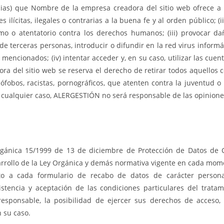
icias) que Nombre de la empresa creadora del sitio web ofrece a 
des ilícitas, ilegales o contrarias a la buena fe y al orden público; 
ismo o atentatorio contra los derechos humanos; (iii) provocar d
e terceras personas, introducir o difundir en la red virus informát
encionados; (iv) intentar acceder y, en su caso, utilizar las cuent
 del sitio web se reserva el derecho de retirar todos aquellos c
fobos, racistas, pornográficos, que atenten contra la juventud o 
 cualquier caso, ALERGESTIÓN no será responsable de las opiniones v
gánica 15/1999 de 13 de diciembre de Protección de Datos de C
rollo de la Ley Orgánica y demás normativa vigente en cada momen
nto a cada formulario de recabo de datos de carácter personal
istencia y aceptación de las condiciones particulares del trat
responsable, la posibilidad de ejercer sus derechos de acceso, re
 su caso.