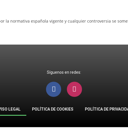
or la normativa española vigente y cualquier controversia se somet
SOTROS: 912 569 459 info
Síguenos en redes:
VISO LEGAL
POLÍTICA DE COOKIES
POLÍTICA DE PRIVACID