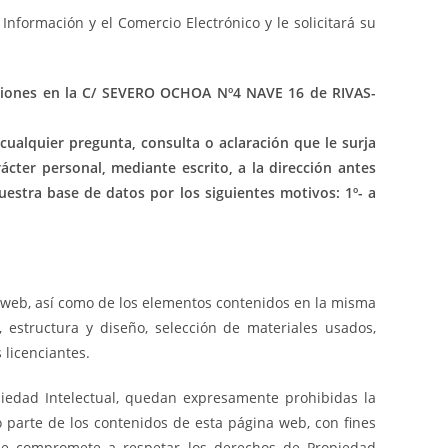
nformación y el Comercio Electrónico y le solicitará su
caciones en la C/ SEVERO OCHOA Nº4 NAVE 16 de RIVAS-
ualquier pregunta, consulta o aclaración que le surja
ácter personal, mediante escrito, a la dirección antes
estra base de datos por los siguientes motivos: 1º- a
a web, así como de los elementos contenidos en la misma
, estructura y diseño, selección de materiales usados,
 licenciantes.
opiedad Intelectual, quedan expresamente prohibidas la
o parte de los contenidos de esta página web, con fines
 se compromete a respetar los derechos de Propiedad