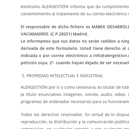
Asimismo, ALERGESTIÓN informa que da cumplimiento a la
consentimiento al tratamiento de su correo electrónico
El responsable de dicho fichero es MABEK DESARROLLO
VACIAMADRID. (C.P.28251) Madrid.
Le informamos que sus datos no serán cedidos a ningu
derivada de este formulario. Usted tiene derecho al a
indicada o por correo electrónico a info@alergestion
petición suya. 2º- cuando hayan dejado de ser necesari
PROPIEDAD INTELECTUAL E INDUSTRIAL
ALERGESTIÓN por sí o como cesionaria, es titular de to
(a título enunciativo, imágenes, sonido, audio, vídeo
programas de ordenador necesarios para su funcionamien
Todos los derechos reservados. En virtud de lo dispue
reproducción, la distribución y la comunicación públic
comerciales, en cualquier soporte y por cualquier 