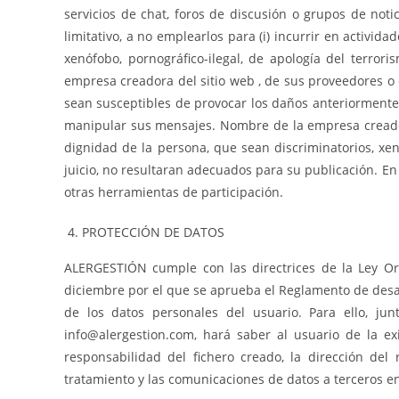
servicios de chat, foros de discusión o grupos de not
limitativo, a no emplearlos para (i) incurrir en activida
xenófobo, pornográfico-ilegal, de apología del terror
empresa creadora del sitio web , de sus proveedores o d
sean susceptibles de provocar los daños anteriormente m
manipular sus mensajes. Nombre de la empresa creadora
dignidad de la persona, que sean discriminatorios, xenó
juicio, no resultaran adecuados para su publicación. En
otras herramientas de participación.
PROTECCIÓN DE DATOS
ALERGESTIÓN cumple con las directrices de la Ley Or
diciembre por el que se aprueba el Reglamento de desar
de los datos personales del usuario. Para ello, ju
info@alergestion.com, hará saber al usuario de la ex
responsabilidad del fichero creado, la dirección del 
tratamiento y las comunicaciones de datos a terceros en