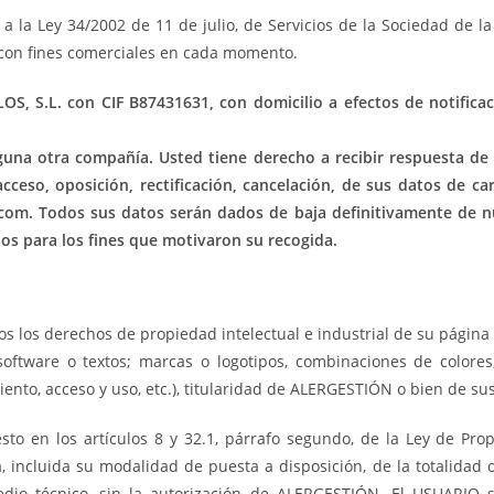
 Ley 34/2002 de 11 de julio, de Servicios de la Sociedad de la I
 con fines comerciales en cada momento.
S, S.L. con CIF B87431631, con domicilio a efectos de notifi
na otra compañía. Usted tiene derecho a recibir respuesta de c
cceso, oposición, rectificación, cancelación, de sus datos de car
.com. Todos sus datos serán dados de baja definitivamente de nu
os para los fines que motivaron su recogida.
dos los derechos de propiedad intelectual e industrial de su págin
, software o textos; marcas o logotipos, combinaciones de colores
to, acceso y uso, etc.), titularidad de ALERGESTIÓN o bien de sus
sto en los artículos 8 y 32.1, párrafo segundo, de la Ley de Pr
a, incluida su modalidad de puesta a disposición, de la totalidad 
medio técnico, sin la autorización de ALERGESTIÓN. El USUARIO